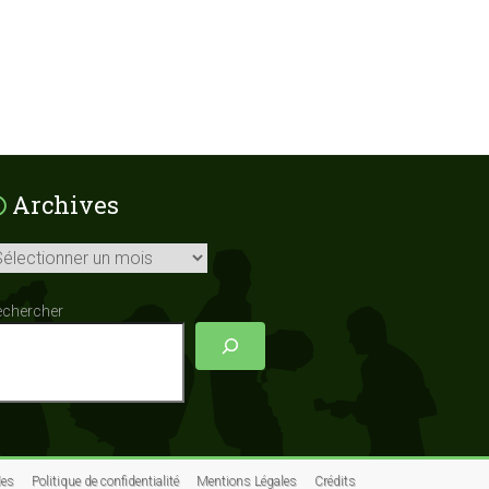
Archives
chives
echercher
les
Politique de confidentialité
Mentions Légales
Crédits