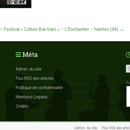
– Festival « Culture Bar-bars » – L’Enchantier – Nantes (44)
→
Méta
Ar
Admin. du site
Flux RSS des articles
R
Politique de confidentialité
Mentions Légales
Crédits
Admin. du site
Flux RSS des artic