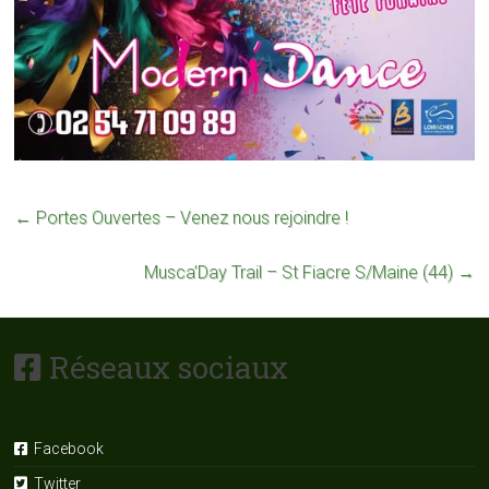
←
Portes Ouvertes – Venez nous rejoindre !
Musca’Day Trail – St Fiacre S/Maine (44)
→
Réseaux sociaux
Facebook
Twitter