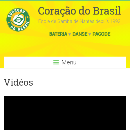
Coração do Brasil
Ecole de Samba de Nantes depuis 1992
BATERIA
♥
DANSE
♥
PAGODE
Menu
Vidéos