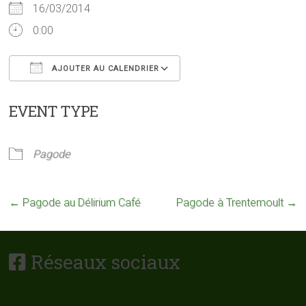
16/03/2014
0:00
AJOUTER AU CALENDRIER
Télécharger ICS
Calendrier Google
EVENT TYPE
Pagode
←
Pagode au Délirium Café
Pagode à Trentemoult
→
Réseaux sociaux