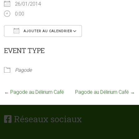
26/01/2014
0:00
AJOUTER AU CALENDRIER
Télécharger ICS
Calendrier Google
EVENT TYPE
Pagode
←
Pagode au Délirium Café
Pagode au Délirium Café
→
Réseaux sociaux