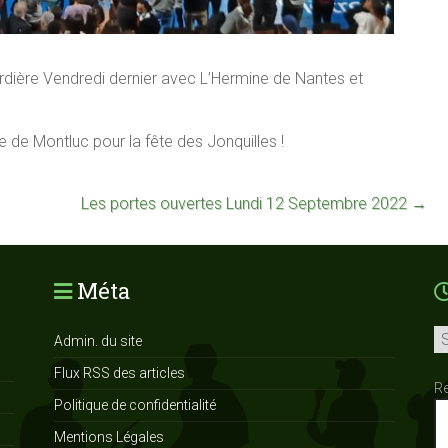
rdière Vendredi dernier avec L’Hermine de Nantes et
.
 de Montluc pour la fête des Jonquilles !
Les portes ouvertes Lundi 12 Septembre 2022
→
Méta
Ar
Admin. du site
Flux RSS des articles
R
Politique de confidentialité
Mentions Légales