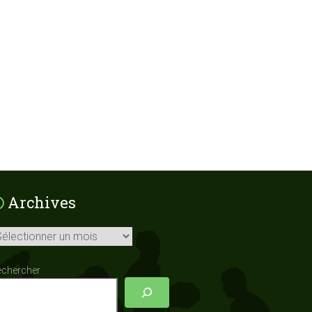
Archives
chives
echercher