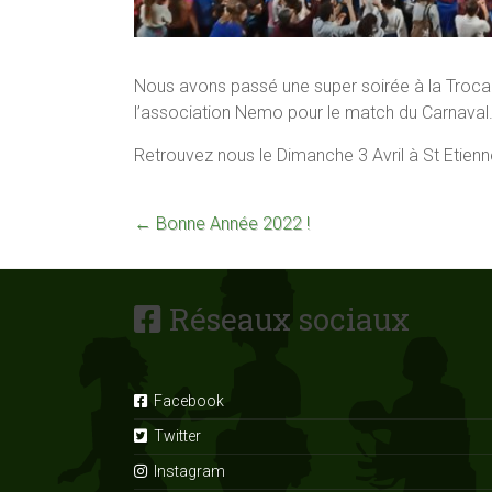
Nous avons passé une super soirée à la Troca
l’association Nemo pour le match du Carnaval
Retrouvez nous le Dimanche 3 Avril à St Etienne
←
Bonne Année 2022 !
Réseaux sociaux
Facebook
Twitter
Instagram