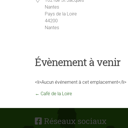
102 rue St Jacques
Nantes
Pays de la Loire
44200
Nantes
Évènement à venir
<li>Aucun événement à cet emplacement</li>
←
Café de la Loire
Réseaux sociaux