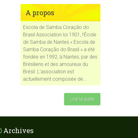
A propos
Escola de Samba Coração do
Brasil Association loi 1901, l’École
de Samba de Nantes « Escola de
Samba Coração do Brasil » a été
fondée en 1992, à Nantes, par des
Brésiliens et des amoureux du
Brésil. L’association est
actuellement composée de...
Lire la suite
Archives