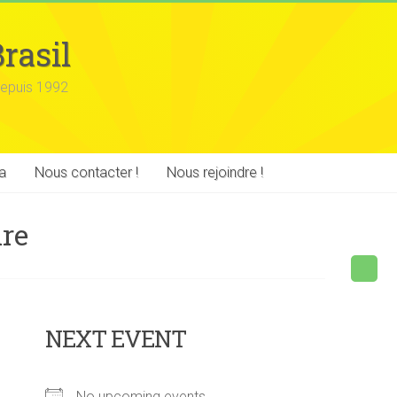
rasil
epuis 1992
a
Nous contacter !
Nous rejoindre !
re
NEXT EVENT
No upcoming events