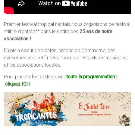
Premier festival tropical nantais, nous organisons ce festival
**libre d’entrée** dans le cadre des
25 ans de notre
association !
En plein coeur de Nantes, proche de Commerce, cet
événement collectif met à l’honneur les cultures tropicales
et les associations locales.
Pour plus d’infos et découvrir
toute la programmation :
cliquez ICI !