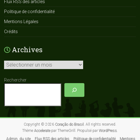
Flux RSS des articles
Politique de confidentialité
Mentions Légales
Crédits
Archives
Archives
Rechercher
Copyright © 2026
Coração do Brasil
. All rights reserved.
Thème
Accelerate
par ThemeGrill. Propulsé par
WordPress
.
Admin. du site
Flux RSS des articles
Politique de confidentialité
Mentions