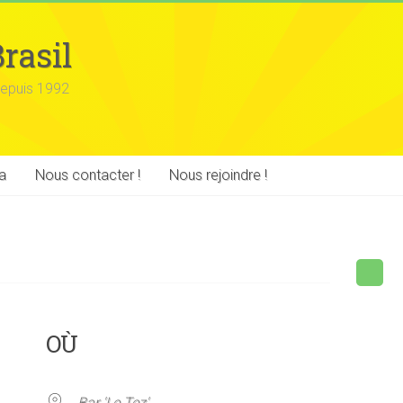
rasil
epuis 1992
a
Nous contacter !
Nous rejoindre !
OÙ
Bar 'Le Tez'