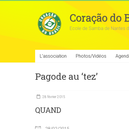
Coração do B
Ecole de Samba de Nantes d
L’association
Photos/Vidéos
Agend
Pagode au ‘tez’
28 février 2015
QUAND
28/02/2015