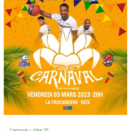
←
Carnaval – Vitré 35