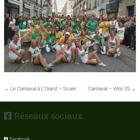
←
Le Carnaval à L’Ouest – Scaër
Carnaval – Vitré 35
→
Réseaux sociaux
Facebook