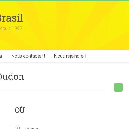
rasil
epuis 1992
a
Nous contacter !
Nous rejoindre !
 Oudon
OÙ
oudon