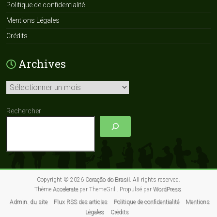
Politique de confidentialité
Mentions Légales
Crédits
Archives
Archives
Rechercher
Copyright © 2026
Coração do Brasil
. All rights reserved.
Thème
Accelerate
par ThemeGrill. Propulsé par
WordPress
.
Admin. du site
Flux RSS des articles
Politique de confidentialité
Mentions
Légales
Crédits