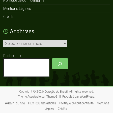
Politique de confidentialité
Mentions Légales
Crédits
Archives
Archives
Rechercher
Copyright © 2026
Coração do Brasil
. All rights reserved.
Thème
Accelerate
par ThemeGrill. Propulsé par
WordPress
.
Admin. du site
Flux RSS des articles
Politique de confidentialité
Mentions
Légales
Crédits