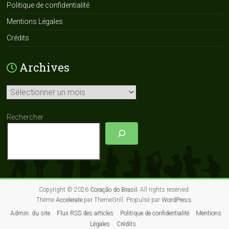
Politique de confidentialité
Mentions Légales
Crédits
Archives
Archives
Rechercher
Copyright © 2026
Coração do Brasil
. All rights reserved.
Thème
Accelerate
par ThemeGrill. Propulsé par
WordPress
.
Admin. du site
Flux RSS des articles
Politique de confidentialité
Mentions
Légales
Crédits