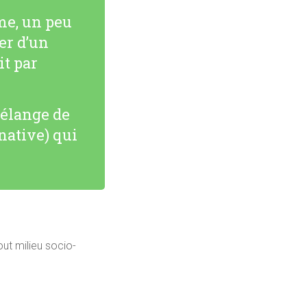
me, un peu
er d’un
it par
mélange de
 native) qui
ut milieu socio-