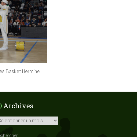
tes Basket Hermine
Archives
chives
echercher