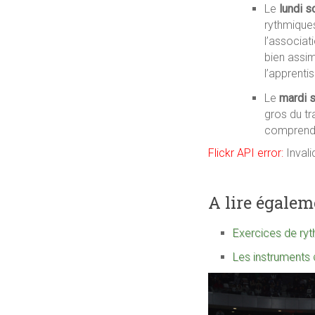
Le
lundi so
rythmiques
l’associat
bien assim
l’apprenti
Le
mardi s
gros du tr
comprendre
Flickr API error:
Invali
A lire égaleme
Exercices de ryt
Les instruments 