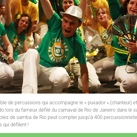
ble de percussions qui accompagne le « puxador » (chanteur) et
do lors du fameux défilé du carnaval de Rio de Janeiro dans l
oles de samba de Rio peut compter jusqu’à 400 percussionnistes
ui défilent !