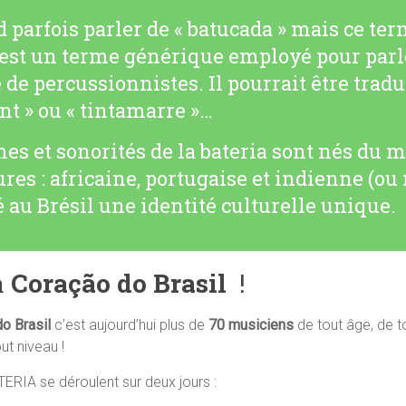
 parfois parler de « batucada » mais ce ter
 est un terme générique employé pour parl
de percussionnistes. Il pourrait être tradu
nt » ou « tintamarre »…
es et sonorités de la bateria sont nés du 
ures : africaine, portugaise et indienne (ou
 au Brésil une identité culturelle unique.
à
Coração do Brasil
!
do Brasil
c’est aujourd’hui plus de
70 musiciens
de tout âge, de to
ut niveau !
TERIA se déroulent sur deux jours :