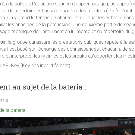
ir
, à la salle du Radar, une séance d’apprentissage plus approf
 et du répertoire est assurée par l’un des mestres (chefs d’orch
ion. On y prend le temps de chanter et de jouer les rythmes sans 
iler les principes de la percussion. Une deuxième partie de séa
ssage technique de l’instrument en lui même et du répertoire du 
oir
, le groupe qui assure les prestations publiques répète à la sal
avail est basé sur l’échange des connaissances : chacun aide son
 et interpréter les rythmes et les breaks qu’apportent les mest
d API Key (Key has invalid format)
nt au sujet de la bateria :
hme !
de la bateria