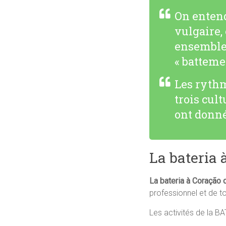
On entend
vulgaire,
ensemble 
« batteme
Les rythm
trois cult
ont donné
La bateria 
La bateria à Coração 
professionnel et de to
Les activités de la BA