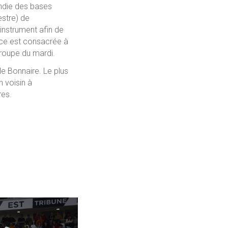
ondie des bases
estre) de
instrument afin de
nce est consacrée à
groupe du mardi.
le Bonnaire. Le plus
 voisin à
res.